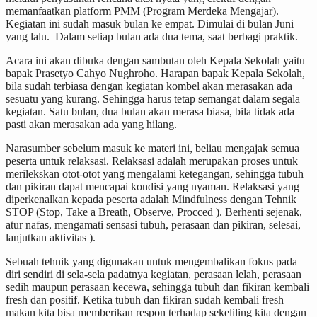
memanfaatkan platform PMM (Program Merdeka Mengajar).
Kegiatan ini sudah masuk bulan ke empat. Dimulai di bulan Juni
yang lalu. Dalam setiap bulan ada dua tema, saat berbagi praktik.
Acara ini akan dibuka dengan sambutan oleh Kepala Sekolah yaitu
bapak Prasetyo Cahyo Nughroho. Harapan bapak Kepala Sekolah,
bila sudah terbiasa dengan kegiatan kombel akan merasakan ada
sesuatu yang kurang. Sehingga harus tetap semangat dalam segala
kegiatan. Satu bulan, dua bulan akan merasa biasa, bila tidak ada
pasti akan merasakan ada yang hilang.
Narasumber sebelum masuk ke materi ini, beliau mengajak semua
peserta untuk relaksasi. Relaksasi adalah merupakan proses untuk
merilekskan otot-otot yang mengalami ketegangan, sehingga tubuh
dan pikiran dapat mencapai kondisi yang nyaman. Relaksasi yang
diperkenalkan kepada peserta adalah Mindfulness dengan Tehnik
STOP (Stop, Take a Breath, Observe, Procced ). Berhenti sejenak,
atur nafas, mengamati sensasi tubuh, perasaan dan pikiran, selesai,
lanjutkan aktivitas ).
Sebuah tehnik yang digunakan untuk mengembalikan fokus pada
diri sendiri di sela-sela padatnya kegiatan, perasaan lelah, perasaan
sedih maupun perasaan kecewa, sehingga tubuh dan fikiran kembali
fresh dan positif. Ketika tubuh dan fikiran sudah kembali fresh
makan kita bisa memberikan respon terhadap sekeliling kita dengan