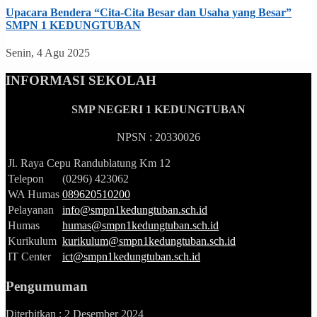
Upacara Bendera “Cita-Cita Besar dan Usaha yang Besar”
SMPN 1 KEDUNGTUBAN
Senin, 4 Agu 2025
INFORMASI SEKOLAH
SMP NEGERI 1 KEDUNGTUBAN
NPSN : 20330026
Jl. Raya Cepu Randublatung Km 12
Telepon
(0296) 423062
WA Humas
089620510200
Pelayanan
info@smpn1kedungtuban.sch.id
Humas
humas@smpn1kedungtuban.sch.id
Kurikulum
kurikulum@smpn1kedungtuban.sch.id
IT Center
ict@smpn1kedungtuban.sch.id
Pengumuman
Diterbitkan :
2 Desember 2024