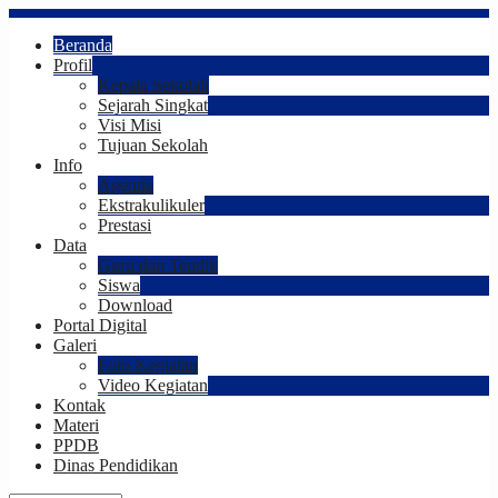
Beranda
Profil
Kepala Sekolah
Sejarah Singkat
Visi Misi
Tujuan Sekolah
Info
Agenda
Ekstrakulikuler
Prestasi
Data
Guru dan Tendik
Siswa
Download
Portal Digital
Galeri
Foto Kegiatan
Video Kegiatan
Kontak
Materi
PPDB
Dinas Pendidikan