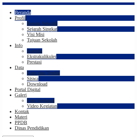
Beranda
Profil
Kepala Sekolah
Sejarah Singkat
Visi Misi
Tujuan Sekolah
Info
Agenda
Ekstrakulikuler
Prestasi
Data
Guru dan Tendik
Siswa
Download
Portal Digital
Galeri
Foto Kegiatan
Video Kegiatan
Kontak
Materi
PPDB
Dinas Pendidikan