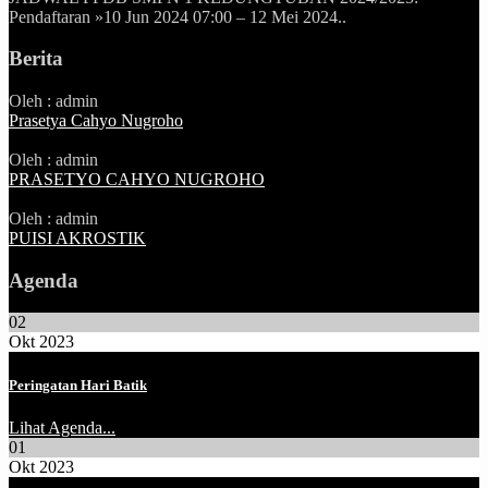
Pendaftaran »10 Jun 2024 07:00 – 12 Mei 2024..
Berita
Oleh : admin
Prasetya Cahyo Nugroho
Oleh : admin
PRASETYO CAHYO NUGROHO
Oleh : admin
PUISI AKROSTIK
Agenda
02
Okt 2023
Peringatan Hari Batik
Lihat Agenda...
01
Okt 2023