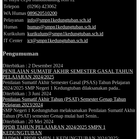
Telepon
(0296) 423062
WA Humas
089620510200
Pelayanan
info@smpn1kedungtuban.sch.id
Humas
humas@smpn1kedungtuban.sch.id
Kurikulum
kurikulum@smpn1kedungtuban.sch.id
IT Center
ict@smpn1kedungtuban.sch.id
Pengumuman
Diterbitkan :
2 Desember 2024
PENILAIAN SUMATIF AKHIR SEMESTER GASAL TAHUN
PELAJARAN 2024/2025
Penilaian Sumatif Akhir Semester Gasal (PSAS) Tahun Pelajaran
2024/2025 SMP Negeri 1 Kedungtuban dilaksanakan pada..
Diterbitkan :
3 Juni 2024
Penilaian Sumatif Akhir Tahun (PSAT) Semester Genap Tahun
Pelajaran 2023/2024
SMP Negeri 1 Kedungtuban melaksanakan Penilaian Sumatif Akhir
Tahun (PSAT) semester Genap mulai hari Senin..
Diterbitkan :
20 Mei 2024
PPDB TAHUN PELAJARAN 2024/2025 SMPN 1
KEDUNGTUBAN
JADWAL PPDB SMPN 1 KEDUNGTUBAN 2024/2025: