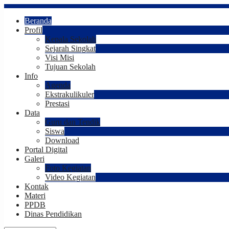
Beranda
Profil
Kepala Sekolah
Sejarah Singkat
Visi Misi
Tujuan Sekolah
Info
Agenda
Ekstrakulikuler
Prestasi
Data
Guru dan Tendik
Siswa
Download
Portal Digital
Galeri
Foto Kegiatan
Video Kegiatan
Kontak
Materi
PPDB
Dinas Pendidikan