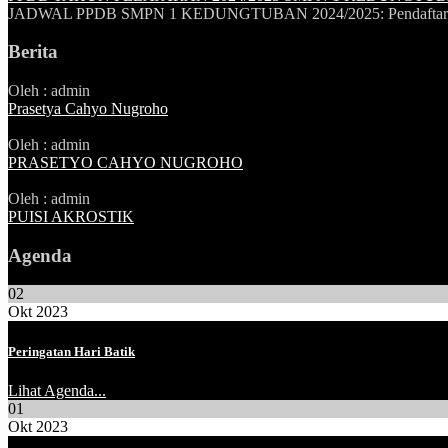
JADWAL PPDB SMPN 1 KEDUNGTUBAN 2024/2025: Pendaftaran »1
Berita
Oleh : admin
Prasetya Cahyo Nugroho
Oleh : admin
PRASETYO CAHYO NUGROHO
Oleh : admin
PUISI AKROSTIK
Agenda
02
Okt 2023
Peringatan Hari Batik
Lihat Agenda...
01
Okt 2023