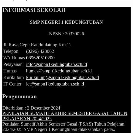
INFORMASI SEKOLAH
SMP NEGERI 1 KEDUNGTUBAN
NPSN : 20330026
Jl. Raya Cepu Randublatung Km 12
Telepon
(0296) 423062
WA Humas
089620510200
Pelayanan
info@smpn1kedungtuban.sch.id
Humas
humas@smpn1kedungtuban.sch.id
Kurikulum
kurikulum@smpn1kedungtuban.sch.id
IT Center
ict@smpn1kedungtuban.sch.id
Pengumuman
Diterbitkan :
2 Desember 2024
PENILAIAN SUMATIF AKHIR SEMESTER GASAL TAHUN
PELAJARAN 2024/2025
Penilaian Sumatif Akhir Semester Gasal (PSAS) Tahun Pelajaran
2024/2025 SMP Negeri 1 Kedungtuban dilaksanakan pada..