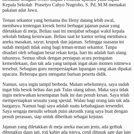
Kepala Sekolah Prasetyo Cahyo Nugroho, S. Pd, M.M memakai
pakaian adat Jawa.
Teman sekantor yang bernama ibu Heny datang lebih awal,
membawa tentengan kresek berisi berbagai jajanan pasar yang
diletakkan di meja. Beliau saai ini menjabat sebagai wakil kepala
sekolah bidang kesiswaan. Beliau saat ke kantor sering membawa
aneka masakan, sayur, krupuk dan jajanan. Sehingga suasana ini
sudah menjadi tidak asing bagi teman-teman sekantor. Tanpa
disadari oleh sebagian besar rekan kerja, hari itu adalah hari ulang
tahunnya. Semua sibuk dengan persiapan acara peringatan
kemerdekaan, dan tak ada yang tampak ingat akan momen istimewa
tersebut. Sebagian guru mempersiapkan lapangan yang akan dipakai
upacara. Beberapa guru mengatur barisan peserta didik.
Namun, saya ingin tampil berbeda. Malam sebelumnya, saya sudah
ingat bila besok beliau dan pak Tulas ulang tahun. Maka saya tidak
ingin melewatkan kesempatan baik ini dan penuh kesan. Saya telah
mempersiapkan sesuatu yang spesial. Walau bagi orang lain tak ada
harganya. Namun bagi saya adalah suatu kebahagiaan tersendiri.
Saya sengaja menulis sebuah puisi akrostik yang saya buat dengan
penuh perasaan, siap untuk diberikan sebagai kejutan.
Jajanan yang diletakkan di meja aneka macam jenis, ada gethuk
dibungkus daun jati, roti kabin ada isinya, cenil ditusuk sate dan lain