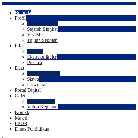
Beranda
Profil
Kepala Sekolah
Sejarah Singkat
Visi Misi
Tujuan Sekolah
Info
Agenda
Ekstrakulikuler
Prestasi
Data
Guru dan Tendik
Siswa
Download
Portal Digital
Galeri
Foto Kegiatan
Video Kegiatan
Kontak
Materi
PPDB
Dinas Pendidikan