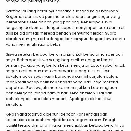
sampai bel pulang berbunyi.
Saat bel pulang berbunyi, seketika suasana kelas berubah.
Kegembiraan siswa pun meledak, seperti angin segar yang
berhembus setelah hari yang panjang. Beberapa siswa
langsung berkemas dengan cepat, menyimpan buku dan alat
tulis ke dalam tas mereka dengan senyuman lebar. Suara
obrolan riang mulai terdengar, bercampur dengan tawa ceria
yang memenuhi ruang kelas.
Siswa setelah berdoa, berdiri antri untuk bersalaman dengan
saya. Beberapa siswa saling berpamitan dengan teman-
temannya, ada yang berlari kecil menuju pintu, tak sabar untuk
segera keluar dan menikmati waktu luang. Di sudut lain,
sekelompok siswa masih bercanda sambil berjalan pelan,
menikmati setiap detik kebebasan yang baru saja mereka
dapatkan. Raut wajah mereka menunjukkan kebahagiaan
dan kelegaan, tanda bahwa hari sekolah telah usai dan
petualangan sore telah menanti. Apalagi esok hari libur
sekolah.
Kelas yang tadinya dipenuhi dengan konsentrasi dan
keseriusan berubah menjadi lautan kegembiraan. Energi
positif terasa di mana-mana, menunjukkan betapa berartinya
waktu pulang sekolah bagi mereka. Hari itu, bel pulang bukan