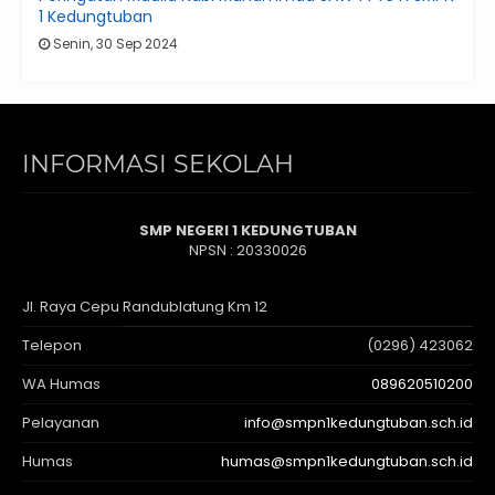
1 Kedungtuban
Senin, 30 Sep 2024
INFORMASI SEKOLAH
SMP NEGERI 1 KEDUNGTUBAN
NPSN : 20330026
Jl. Raya Cepu Randublatung Km 12
Telepon
(0296) 423062
WA Humas
089620510200
Pelayanan
info@smpn1kedungtuban.sch.id
Humas
humas@smpn1kedungtuban.sch.id