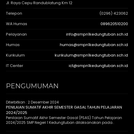
Jl. Raya Cepu Randublatung Km 12
Telepon
(0296) 423062
WA Humas
089620510200
Pelayanan
info@smpn1kedungtuban.sch.id
Humas
humas@smpn1kedungtuban.sch.id
Kurikulum
kurikulum@smpn1kedungtuban.sch.id
IT Center
ict@smpn1kedungtuban.sch.id
PENGUMUMAN
Diterbitkan :
2 Desember 2024
PENILAIAN SUMATIF AKHIR SEMESTER GASAL TAHUN PELAJARAN
2024/2025
Penilaian Sumatif Akhir Semester Gasal (PSAS) Tahun Pelajaran
2024/2025 SMP Negeri 1 Kedungtuban dilaksanakan pada..