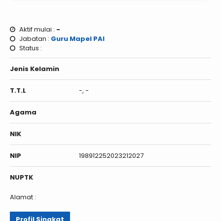
Aktif mulai :
-
Jabatan :
Guru Mapel PAI
Status :
Jenis Kelamin
T.T.L
-, -
Agama
NIK
NIP
198912252023212027
NUPTK
Alamat :
Profil Singkat