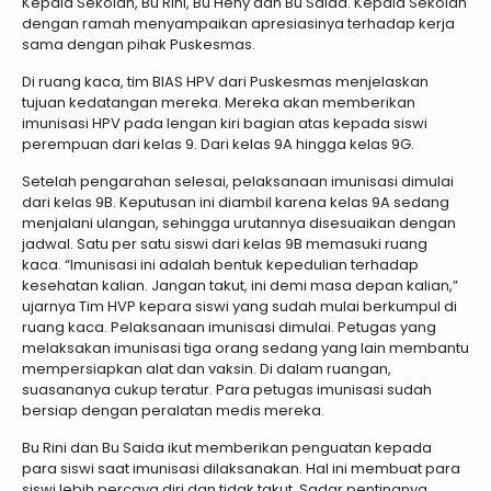
Kepala Sekolah, Bu Rini, Bu Heny dan Bu Saida. Kepala Sekolah
dengan ramah menyampaikan apresiasinya terhadap kerja
sama dengan pihak Puskesmas.
Di ruang kaca, tim BIAS HPV dari Puskesmas menjelaskan
tujuan kedatangan mereka. Mereka akan memberikan
imunisasi HPV pada lengan kiri bagian atas kepada siswi
perempuan dari kelas 9. Dari kelas 9A hingga kelas 9G.
Setelah pengarahan selesai, pelaksanaan imunisasi dimulai
dari kelas 9B. Keputusan ini diambil karena kelas 9A sedang
menjalani ulangan, sehingga urutannya disesuaikan dengan
jadwal. Satu per satu siswi dari kelas 9B memasuki ruang
kaca. “Imunisasi ini adalah bentuk kepedulian terhadap
kesehatan kalian. Jangan takut, ini demi masa depan kalian,”
ujarnya Tim HVP kepara siswi yang sudah mulai berkumpul di
ruang kaca. Pelaksanaan imunisasi dimulai. Petugas yang
melaksakan imunisasi tiga orang sedang yang lain membantu
mempersiapkan alat dan vaksin. Di dalam ruangan,
suasananya cukup teratur. Para petugas imunisasi sudah
bersiap dengan peralatan medis mereka.
Bu Rini dan Bu Saida ikut memberikan penguatan kepada
para siswi saat imunisasi dilaksanakan. Hal ini membuat para
siswi lebih percaya diri dan tidak takut. Sadar pentingnya