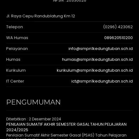
NPSN : 20330026
Jl. Raya Cepu Randublatung Km 12
Telepon
(0296) 423062
WA Humas
089620510200
Pelayanan
info@smpn1kedungtuban.sch.id
Humas
humas@smpn1kedungtuban.sch.id
Kurikulum
kurikulum@smpn1kedungtuban.sch.id
IT Center
ict@smpn1kedungtuban.sch.id
PENGUMUMAN
Diterbitkan :
2 Desember 2024
PENILAIAN SUMATIF AKHIR SEMESTER GASAL TAHUN PELAJARAN
2024/2025
Penilaian Sumatif Akhir Semester Gasal (PSAS) Tahun Pelajaran