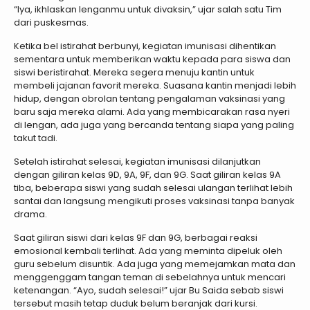
“Iya, ikhlaskan lenganmu untuk divaksin,” ujar salah satu Tim
dari puskesmas.
Ketika bel istirahat berbunyi, kegiatan imunisasi dihentikan
sementara untuk memberikan waktu kepada para siswa dan
siswi beristirahat. Mereka segera menuju kantin untuk
membeli jajanan favorit mereka. Suasana kantin menjadi lebih
hidup, dengan obrolan tentang pengalaman vaksinasi yang
baru saja mereka alami. Ada yang membicarakan rasa nyeri
di lengan, ada juga yang bercanda tentang siapa yang paling
takut tadi.
Setelah istirahat selesai, kegiatan imunisasi dilanjutkan
dengan giliran kelas 9D, 9A, 9F, dan 9G. Saat giliran kelas 9A
tiba, beberapa siswi yang sudah selesai ulangan terlihat lebih
santai dan langsung mengikuti proses vaksinasi tanpa banyak
drama.
Saat giliran siswi dari kelas 9F dan 9G, berbagai reaksi
emosional kembali terlihat. Ada yang meminta dipeluk oleh
guru sebelum disuntik. Ada juga yang memejamkan mata dan
menggenggam tangan teman di sebelahnya untuk mencari
ketenangan. “Ayo, sudah selesai!” ujar Bu Saida sebab siswi
tersebut masih tetap duduk belum beranjak dari kursi.