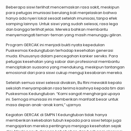
Beberapa siswi terlihat mencemaskan rasa sakit, meskipun
para petugas imunisasi berulang kali menjelaskan bahwa
hanya ada nyeri lokal sesaat setelah imunisasi, tanpa efek
samping lainnya. Untuk siswi yang sudah selesai, rasa lega
dan bangga terlihat jelas. Mereka bahkan membantu
menyemangati teman-teman yang masih menunggu giliran.
Program GERCAK ini menjadi bukti nyata kepedulian
Puskesmas Kedungtuban terhadap kesehatan generasi
muda. Khususnya dalam pencegahan kanker serviks. Para
petugas kesehatan yang sabar dan profesional membantu
menciptakan suasana yang mendukung, meskipun tantangan
emosional dari para siswi cukup menguji kesabaran mereka.
Setelah semua siswi selesai divaksin, Bu Rini mewakili kepala
sekolah menyampaikan rasa terima kasihnya kepada tim dari
Puskesmas Kedungtuban. “Kami sangat menghargai upaya
ini. Semoga imunisasi ini memberikan manfaat besar untuk
masa depan anak-anak kami,” ujarnya.
Kegiatan GERCAK di SMPN 1 Kedungtuban tidak hanya
memberikan kekebalan tubuh kepada para siswi tetapi juga
mengajarkan mereka pentingnya menjaga kesehatan sejak