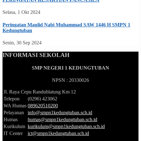
Selasa, 1 Okt 2024
Peringatan Maulid Nabi Muhammad SAW 1446 H SMPN 1
Kedungtuban
Senin, 30 Sep 2024
INFORMASI SEKOLAH
SMP NEGERI 1 KEDUNGTUBAN
NPSN : 20330026
Jl. Raya Cepu Randublatung Km 12
Telepon
(0296) 423062
WA Humas
089620510200
Pelayanan
info@smpn1kedungtuban.sch.id
Humas
humas@smpn1kedungtuban.sch.id
Kurikulum
kurikulum@smpn1kedungtuban.sch.id
IT Center
ict@smpn1kedungtuban.sch.id