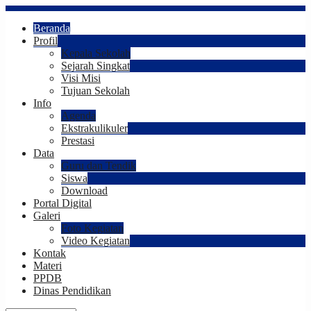
Beranda
Profil
Kepala Sekolah
Sejarah Singkat
Visi Misi
Tujuan Sekolah
Info
Agenda
Ekstrakulikuler
Prestasi
Data
Guru dan Tendik
Siswa
Download
Portal Digital
Galeri
Foto Kegiatan
Video Kegiatan
Kontak
Materi
PPDB
Dinas Pendidikan