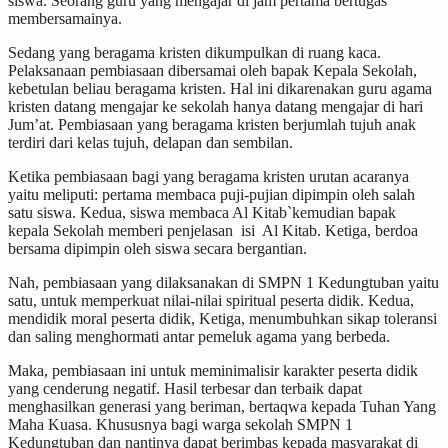
siswa. Seorang guru yang mengajar di jam pertama bertugas
membersamainya.
Sedang yang beragama kristen dikumpulkan di ruang kaca.
Pelaksanaan pembiasaan dibersamai oleh bapak Kepala Sekolah,
kebetulan beliau beragama kristen. Hal ini dikarenakan guru agama
kristen datang mengajar ke sekolah hanya datang mengajar di hari
Jum’at. Pembiasaan yang beragama kristen berjumlah tujuh anak
terdiri dari kelas tujuh, delapan dan sembilan.
Ketika pembiasaan bagi yang beragama kristen urutan acaranya
yaitu meliputi: pertama membaca puji-pujian dipimpin oleh salah
satu siswa. Kedua, siswa membaca Al Kitab`kemudian bapak
kepala Sekolah memberi penjelasan isi Al Kitab. Ketiga, berdoa
bersama dipimpin oleh siswa secara bergantian.
Nah, pembiasaan yang dilaksanakan di SMPN 1 Kedungtuban yaitu
satu, untuk memperkuat nilai-nilai spiritual peserta didik. Kedua,
mendidik moral peserta didik, Ketiga, menumbuhkan sikap toleransi
dan saling menghormati antar pemeluk agama yang berbeda.
Maka, pembiasaan ini untuk meminimalisir karakter peserta didik
yang cenderung negatif. Hasil terbesar dan terbaik dapat
menghasilkan generasi yang beriman, bertaqwa kepada Tuhan Yang
Maha Kuasa. Khususnya bagi warga sekolah SMPN 1
Kedungtuban dan nantinya dapat berimbas kepada masyarakat di