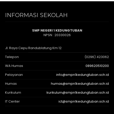
INFORMASI SEKOLAH
SMP NEGERI 1 KEDUNGTUBAN
NPSN : 20330026
Jl. Raya Cepu Randublatung Km 12
Telepon
(0296) 423062
WA Humas
089620510200
Pelayanan
info@smpn1kedungtuban.sch.id
Humas
humas@smpn1kedungtuban.sch.id
Kurikulum
kurikulum@smpn1kedungtuban.sch.id
IT Center
ict@smpn1kedungtuban.sch.id