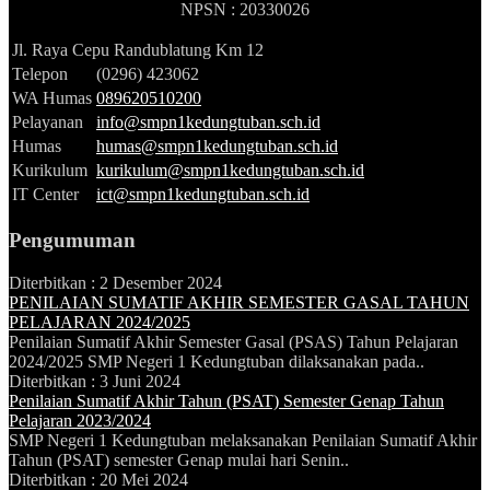
NPSN : 20330026
Jl. Raya Cepu Randublatung Km 12
Telepon
(0296) 423062
WA Humas
089620510200
Pelayanan
info@smpn1kedungtuban.sch.id
Humas
humas@smpn1kedungtuban.sch.id
Kurikulum
kurikulum@smpn1kedungtuban.sch.id
IT Center
ict@smpn1kedungtuban.sch.id
Pengumuman
Diterbitkan :
2 Desember 2024
PENILAIAN SUMATIF AKHIR SEMESTER GASAL TAHUN
PELAJARAN 2024/2025
Penilaian Sumatif Akhir Semester Gasal (PSAS) Tahun Pelajaran
2024/2025 SMP Negeri 1 Kedungtuban dilaksanakan pada..
Diterbitkan :
3 Juni 2024
Penilaian Sumatif Akhir Tahun (PSAT) Semester Genap Tahun
Pelajaran 2023/2024
SMP Negeri 1 Kedungtuban melaksanakan Penilaian Sumatif Akhir
Tahun (PSAT) semester Genap mulai hari Senin..
Diterbitkan :
20 Mei 2024