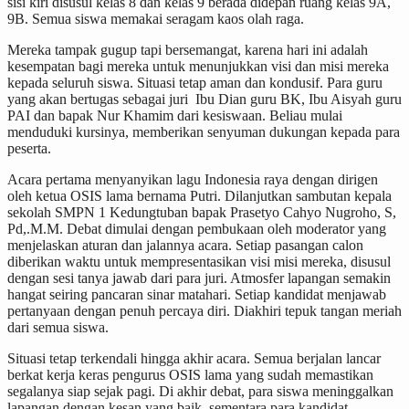
sisi kiri disusul kelas 8 dan kelas 9 berada didepan ruang kelas 9A,
9B. Semua siswa memakai seragam kaos olah raga.
Mereka tampak gugup tapi bersemangat, karena hari ini adalah
kesempatan bagi mereka untuk menunjukkan visi dan misi mereka
kepada seluruh siswa. Situasi tetap aman dan kondusif. Para guru
yang akan bertugas sebagai juri Ibu Dian guru BK, Ibu Aisyah guru
PAI dan bapak Nur Khamim dari kesiswaan. Beliau mulai
menduduki kursinya, memberikan senyuman dukungan kepada para
peserta.
Acara pertama menyanyikan lagu Indonesia raya dengan dirigen
oleh ketua OSIS lama bernama Putri. Dilanjutkan sambutan kepala
sekolah SMPN 1 Kedungtuban bapak Prasetyo Cahyo Nugroho, S,
Pd,.M.M. Debat dimulai dengan pembukaan oleh moderator yang
menjelaskan aturan dan jalannya acara. Setiap pasangan calon
diberikan waktu untuk mempresentasikan visi misi mereka, disusul
dengan sesi tanya jawab dari para juri. Atmosfer lapangan semakin
hangat seiring pancaran sinar matahari. Setiap kandidat menjawab
pertanyaan dengan penuh percaya diri. Diakhiri tepuk tangan meriah
dari semua siswa.
Situasi tetap terkendali hingga akhir acara. Semua berjalan lancar
berkat kerja keras pengurus OSIS lama yang sudah memastikan
segalanya siap sejak pagi. Di akhir debat, para siswa meninggalkan
lapangan dengan kesan yang baik, sementara para kandidat