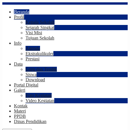
Beranda
Profil
Kepala Sekolah
Sejarah Singkat
Visi Misi
Tujuan Sekolah
Info
Agenda
Ekstrakulikuler
Prestasi
Data
Guru dan Tendik
Siswa
Download
Portal Digital
Galeri
Foto Kegiatan
Video Kegiatan
Kontak
Materi
PPDB
Dinas Pendidikan