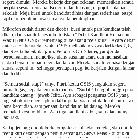
segera dimulai. Mereka bekerja dengan cekatan, memastikan semua
berjalan sesuai rencana. Bener mulai dipasang di pojok halaman
sekolah. Meja kursi untuk kandidat dihias dengan sederhana, tetapi
rapi dan penuh nuansa semangat kepemimpinan.
Mikrofon sudah diatur dan dicoba, kursi untuk para kandidat telah
ditata, dan spanduk besar bertuliskan “Debat Kandidat Ketua dan
Wakil Ketua OSIS” terbentang di belakang meja kursi. Acara debat
antar calon ketua dan wakil OSIS melibatkan siswa dari kelas 7, 8,
dan 9 serta bapak ibu guru. Pengurus OSIS lama, yang sudah
berpengalaman, memeriksa ulang susunan acara dan memastikan
sudah benar dan nanti berjalan lancar. Mereka sudah terbiasa dengan
situasi seperti ini, sehingga persiapan pagi itu berjalan dengan lancar
dan tertib.
“Semua sudah siap?” tanya Putri, ketua OSIS yang akan segera
purna tugas, kepada teman-temannya. “Sudah! Tinggal tunggu para
kandidat datang,” jawab Jelita, Ayu sebagai pengurus OSIS yang
juga sibuk mempersiapkan daftar pertanyaan untuk debat nanti. Tak
lama kemudian, satu per satu kandidat mulai datang. Mereka
memakai kostum hitam. Ada tiga kandidat calon, satu diantaranya
laki-laki.
Setiap jenjang duduk berkelompok sesuai kelas mereka, siap untuk
mengikuti debat dengan penuh semangat. Siswa kelas 7 duduk di