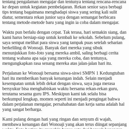
tentang pengalaman mengajar dan tentunya tentang rencana-rencana
ke depan untuk kegiatan pembelajaran. Rekan senior saya berbagi
tips tentang bagaimana menghadapi siswa yang sering kali sulit
diatur, sementara rekan junior saya dengan semangat berbicara
tentang metode-metode baru yang ingin ia coba dalam mengajar.
Waktu pun berlalu dengan cepat. Tak terasa, hari semakin siang, dan
kami harus bersiap-siap untuk kembali ke sekolah. Sebelum pulang,
saya sempat melihat para siswa yang tampak puas setelah seharian
berkeliling di Wonoaji. Banyak dari mereka yang sibuk
menunjukkan foto-foto yang mereka ambil, saling berbagi cerita
tentang wahana apa saja yang mereka coba, dan tentunya,
mengungkapkan rasa senang mereka atas jalan-jalan hari itu.
Perjalanan ke Wonoaji bersama siswa-siswi SMPN 1 Kedungtuban
hari itu memberikan banyak kenangan indah. Selain menjadi
kesempatan untuk lebih dekat dengan siswa, saya juga merasa
bersyukur bisa menghabiskan waktu bersama rekan-rekan guru,
terutama sesama guru IPS. Meskipun kami tak selalu bisa
berkumpul lengkap, momen seperti ini menjadi pengingat bahwa
dalam perjalanan mengajar, persahabatan dan kerja sama adalah hal
yang sangat berharga.
Kami pulang dengan hati yang ringan dan senyum di wajah,
membawa kenangan dari Wonoaji yang akan terus diingat sepanjang