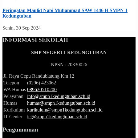
Peringatan Maulid Nabi Muhammad SAW 1446 H SMPN 1
Kedungtuban
Senin, 30 Sep 2024
INFORMASI SEKOLAH
SMP NEGERI 1 KEDUNGTUBAN
NPSN : 20330026
Jl. Raya Cepu Randublatung Km 12
Telepon
(0296) 423062
WA Humas
089620510200
Pelayanan
info@smpn1kedungtuban.sch.id
Humas
humas@smpn1kedungtuban.sch.id
Kurikulum
kurikulum@smpn1kedungtuban.sch.id
IT Center
ict@smpn1kedungtuban.sch.id
Pengumuman