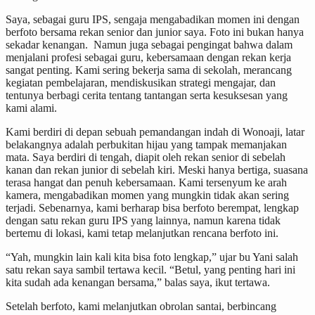
Saya, sebagai guru IPS, sengaja mengabadikan momen ini dengan
berfoto bersama rekan senior dan junior saya. Foto ini bukan hanya
sekadar kenangan. Namun juga sebagai pengingat bahwa dalam
menjalani profesi sebagai guru, kebersamaan dengan rekan kerja
sangat penting. Kami sering bekerja sama di sekolah, merancang
kegiatan pembelajaran, mendiskusikan strategi mengajar, dan
tentunya berbagi cerita tentang tantangan serta kesuksesan yang
kami alami.
Kami berdiri di depan sebuah pemandangan indah di Wonoaji, latar
belakangnya adalah perbukitan hijau yang tampak memanjakan
mata. Saya berdiri di tengah, diapit oleh rekan senior di sebelah
kanan dan rekan junior di sebelah kiri. Meski hanya bertiga, suasana
terasa hangat dan penuh kebersamaan. Kami tersenyum ke arah
kamera, mengabadikan momen yang mungkin tidak akan sering
terjadi. Sebenarnya, kami berharap bisa berfoto berempat, lengkap
dengan satu rekan guru IPS yang lainnya, namun karena tidak
bertemu di lokasi, kami tetap melanjutkan rencana berfoto ini.
“Yah, mungkin lain kali kita bisa foto lengkap,” ujar bu Yani salah
satu rekan saya sambil tertawa kecil. “Betul, yang penting hari ini
kita sudah ada kenangan bersama,” balas saya, ikut tertawa.
Setelah berfoto, kami melanjutkan obrolan santai, berbincang