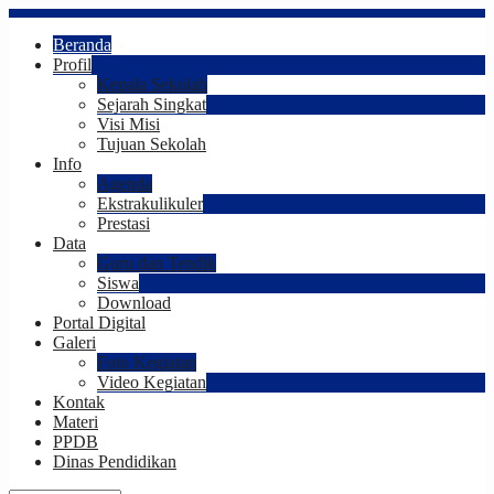
Beranda
Profil
Kepala Sekolah
Sejarah Singkat
Visi Misi
Tujuan Sekolah
Info
Agenda
Ekstrakulikuler
Prestasi
Data
Guru dan Tendik
Siswa
Download
Portal Digital
Galeri
Foto Kegiatan
Video Kegiatan
Kontak
Materi
PPDB
Dinas Pendidikan