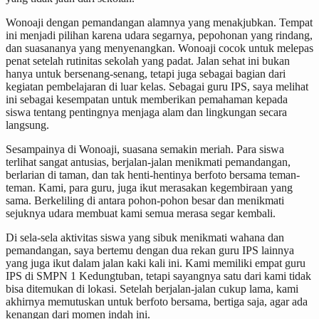
Wonoaji dengan pemandangan alamnya yang menakjubkan. Tempat
ini menjadi pilihan karena udara segarnya, pepohonan yang rindang,
dan suasananya yang menyenangkan. Wonoaji cocok untuk melepas
penat setelah rutinitas sekolah yang padat. Jalan sehat ini bukan
hanya untuk bersenang-senang, tetapi juga sebagai bagian dari
kegiatan pembelajaran di luar kelas. Sebagai guru IPS, saya melihat
ini sebagai kesempatan untuk memberikan pemahaman kepada
siswa tentang pentingnya menjaga alam dan lingkungan secara
langsung.
Sesampainya di Wonoaji, suasana semakin meriah. Para siswa
terlihat sangat antusias, berjalan-jalan menikmati pemandangan,
berlarian di taman, dan tak henti-hentinya berfoto bersama teman-
teman. Kami, para guru, juga ikut merasakan kegembiraan yang
sama. Berkeliling di antara pohon-pohon besar dan menikmati
sejuknya udara membuat kami semua merasa segar kembali.
Di sela-sela aktivitas siswa yang sibuk menikmati wahana dan
pemandangan, saya bertemu dengan dua rekan guru IPS lainnya
yang juga ikut dalam jalan kaki kali ini. Kami memiliki empat guru
IPS di SMPN 1 Kedungtuban, tetapi sayangnya satu dari kami tidak
bisa ditemukan di lokasi. Setelah berjalan-jalan cukup lama, kami
akhirnya memutuskan untuk berfoto bersama, bertiga saja, agar ada
kenangan dari momen indah ini.